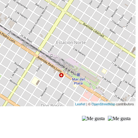
Leaflet
| ©
OpenStreetMap
contributors