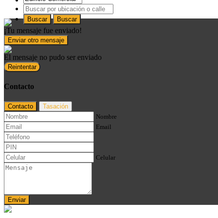
Buscar
Buscar
¡Tu mensaje fue enviado!
Enviar otro mensaje
El mensaje no pudo ser enviado
Reintentar
Contacto
Contacto
Tasación
Nombre
Email
Celular
Enviar