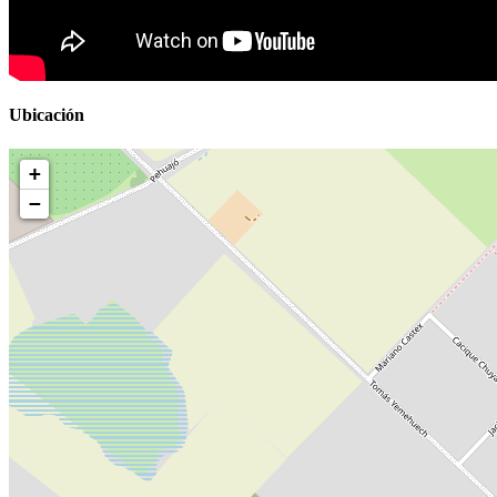
Ubicación
+
−