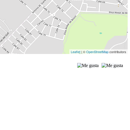
Leaflet
| ©
OpenStreetMap
contributors