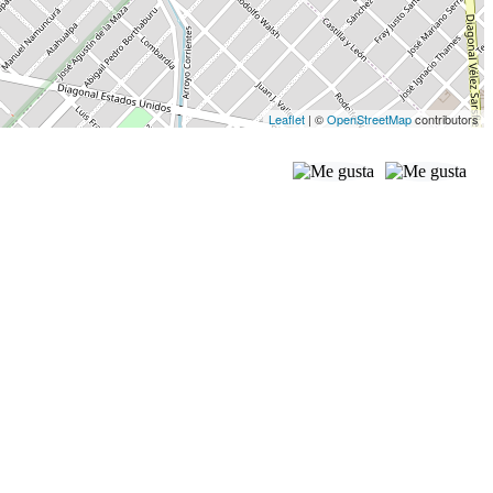
Leaflet
| ©
OpenStreetMap
contributors