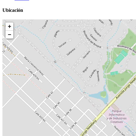
Ubicación
+
−